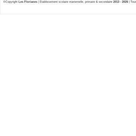
©Copyright
Les Florianes
| Etablissement scolaire marternelle, primaire & secondaire
2013 - 2026
| Tous