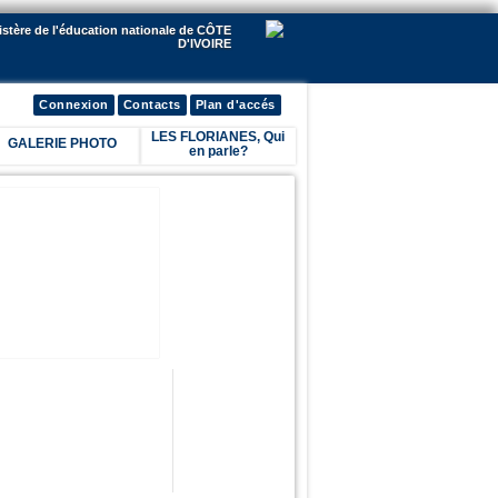
istère de l'éducation nationale de CÔTE
D'IVOIRE
Connexion
Contacts
Plan d'accés
LES FLORIANES, Qui
GALERIE PHOTO
en parle?
lick me