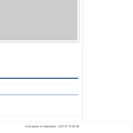
Conception et réalisation: +225 47 70 00 06
Par DOSSEH EFOE SERGE ERIC