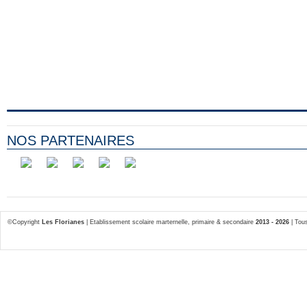
NOS PARTENAIRES
©Copyright
Les Florianes
| Etablissement scolaire marternelle, primaire & secondaire
2013 - 2026
| Tous