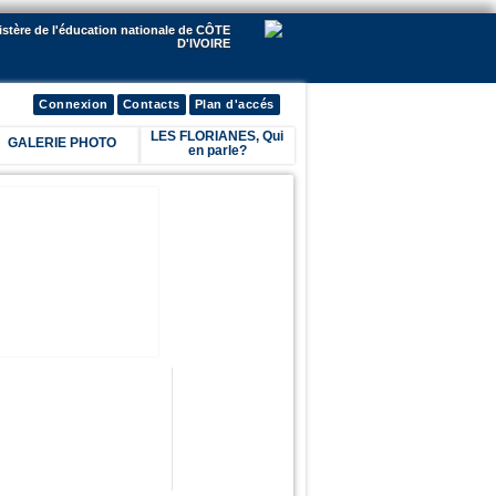
istère de l'éducation nationale de CÔTE
D'IVOIRE
Connexion
Contacts
Plan d'accés
LES FLORIANES, Qui
GALERIE PHOTO
en parle?
lick me