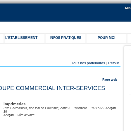
Min
L'ETABLISSEMENT
INFOS PRATIQUES
POUR MOI
C
Tous nos partenaires
|
Retour
Page web
OUPE COMMERCIAL INTER-SERVICES
Imprimeries
Rue Carrossiers, non loin de Polichime, Zone 3 - Treichville - 18 BP 321 Abidjan
18
Abidjan - Côte d’Ivoire