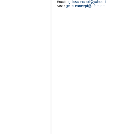
gcicsconcept@yahoo.fr
Email :
gcics.concept@afnet.net
Site :