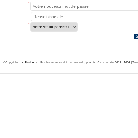
*
*
*
©Copyright
Les Florianes
| Etablissement scolaire marternelle, primaire & secondaire
2013 - 2026
| Tous