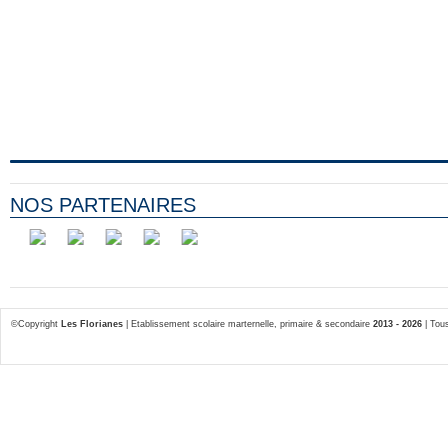
NOS PARTENAIRES
©Copyright
Les Florianes
| Etablissement scolaire marternelle, primaire & secondaire
2013 - 2026
| Tous