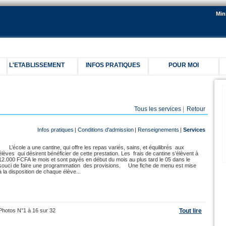
Min
L'ETABLISSEMENT
INFOS PRATIQUES
POUR MOI
C
Tous les services
|
Retour
Infos pratiques
|
Conditions d'admission
|
Renseignements
|
Services
L’école a une cantine, qui offre les repas variés, sains, et équilibrés aux
élèves qui désirent bénéficier de cette prestation. Les frais de cantine s’élèvent à
12.000 FCFA le mois et sont payés en début du mois au plus tard le 05 dans le
souci de faire une programmation des provisions. Une fiche de menu est mise
à la disposition de chaque élève...
Photos N°1 à 16 sur 32
Tout lire