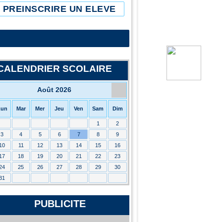
PREINSCRIRE UN ELEVE
CALENDRIER SCOLAIRE
Août 2026
Lun
Mar
Mer
Jeu
Ven
Sam
Dim
1
2
3
4
5
6
7
8
9
10
11
12
13
14
15
16
17
18
19
20
21
22
23
24
25
26
27
28
29
30
31
PUBLICITE