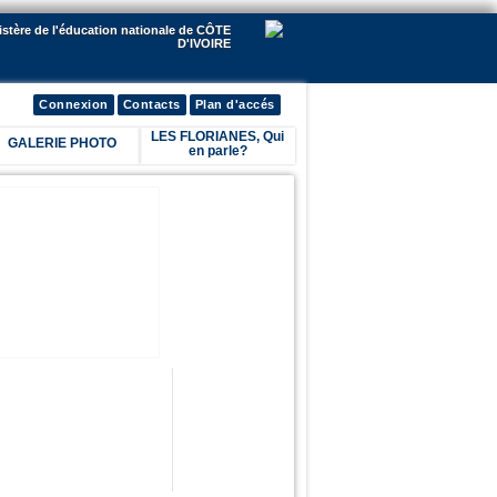
istère de l'éducation nationale de CÔTE
D'IVOIRE
Connexion
Contacts
Plan d'accés
LES FLORIANES, Qui
GALERIE PHOTO
en parle?
lick me