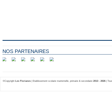
NOS PARTENAIRES
©Copyright
Les Florianes
| Etablissement scolaire marternelle, primaire & secondaire
2013 - 2026
| Tous