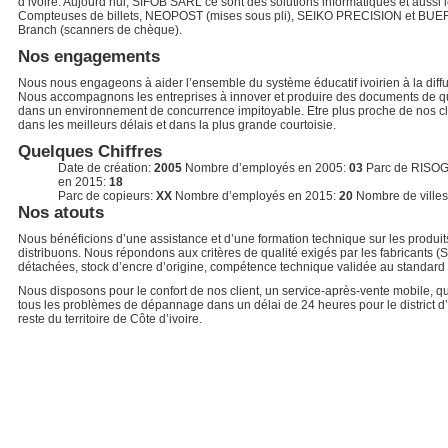
d’ivoire. Aujourd’hui, SIFOB SARL ce sont des solutions informatiques et aussi l
Compteuses de billets, NEOPOST (mises sous pli), SEIKO PRECISION et B
Branch (scanners de chèque).
Nos engagements
Nous nous engageons à aider l’ensemble du système éducatif ivoirien à la diff
Nous accompagnons les entreprises à innover et produire des documents de qu
dans un environnement de concurrence impitoyable. Etre plus proche de nos clie
dans les meilleurs délais et dans la plus grande courtoisie.
Quelques Chiffres
Date de création:
2005
Nombre d’employés en 2005:
03
Parc de RISO
en 2015:
18
Parc de copieurs:
XX
Nombre d’employés en 2015:
20
Nombre de villes
Nos atouts
Nous bénéficions d’une assistance et d’une formation technique sur les produi
distribuons. Nous répondons aux critères de qualité exigés par les fabricants 
détachées, stock d’encre d’origine, compétence technique validée au standard 
Nous disposons pour le confort de nos client, un service-après-vente mobile, qu
tous les problèmes de dépannage dans un délai de 24 heures pour le district 
reste du territoire de Côte d’ivoire.