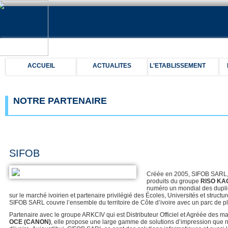
ACCUEIL
ACTUALITES
L'ETABLISSEMENT
NOTRE PARTENAIRE
SIFOB
Créée en 2005, SIFOB SARL, es
produits du groupe
RISO K
numéro un mondial des dupli
sur le marché ivoirien et partenaire privilégié des Écoles, Universités et structu
SIFOB SARL couvre l’ensemble du territoire de Côte d’ivoire avec un parc de 
Partenaire avec le groupe ARKCIV qui est Distributeur Officiel et Agréée des 
OCE (CANON)
, elle propose une large gamme de solutions d’impression que n