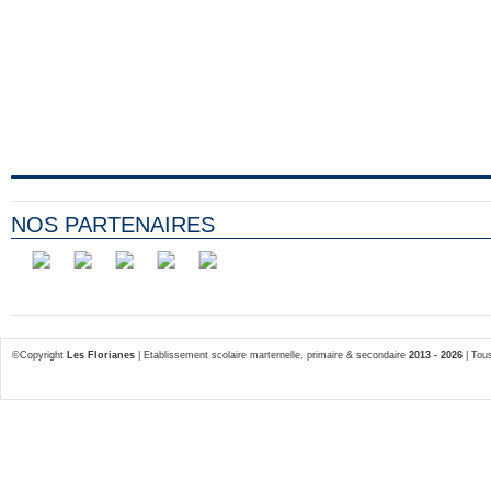
NOS PARTENAIRES
©Copyright
Les Florianes
| Etablissement scolaire marternelle, primaire & secondaire
2013 - 2026
| Tous