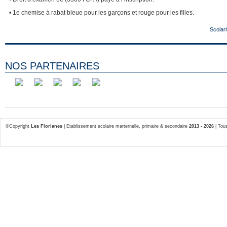
• 1e chemise à rabat bleue pour les garçons et rouge pour les filles.
Scolari
NOS PARTENAIRES
©Copyright
Les Florianes
| Etablissement scolaire marternelle, primaire & secondaire
2013 - 2026
| Tous