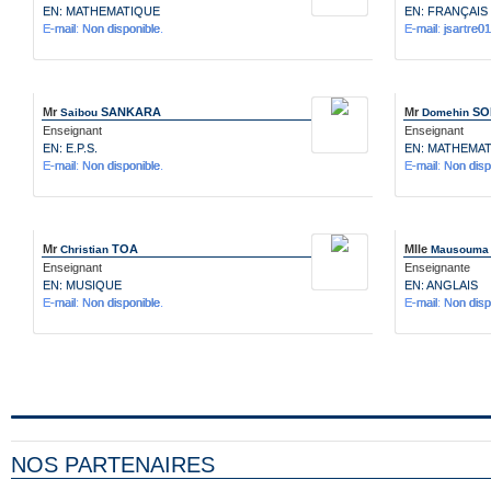
EN: MATHEMATIQUE
EN: FRANÇAIS
E-mail: Non disponible.
E-mail: jsartr
Mr
SANKARA
Mr
SO
Saibou
Domehin
Enseignant
Enseignant
EN: E.P.S.
EN: MATHEMA
E-mail: Non disponible.
E-mail: Non disp
Mr
TOA
Mlle
Christian
Mausouma
Enseignant
Enseignante
EN: MUSIQUE
EN: ANGLAIS
E-mail: Non disponible.
E-mail: Non disp
NOS PARTENAIRES