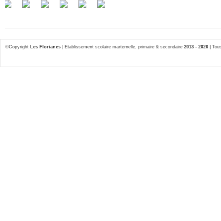
©Copyright
Les Florianes
| Etablissement scolaire marternelle, primaire & secondaire
2013 - 2026
| Tous