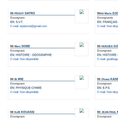
Mr
DATRO
Mme
DJ
PEGUY
Marie
Enseignant
Enseignante
EN: S.V.T.
EN: FRANÇAIS
E-mail: epdatrod@gmail.com
E-mail: Non disp
Mr
DOBE
Mr
GO
Marc
HUGUES
Enseignant
Enseignant
EN: HISTOIRE - GEOGRAPHIE
EN: HISTOIRE
E-mail: Non disponible.
E-mail: goulhu
Mr
IRIE
Mr
KAD
Bi
Oluwa
Enseignant
Enseignant
EN: PHYSIQUE-CHIMIE
EN: E.P.S.
E-mail: Non disponible.
E-mail: Non disp
Mr
KOUASSI
Mr
Koffi
JEAN PAUL
Enseignant
Enseignant