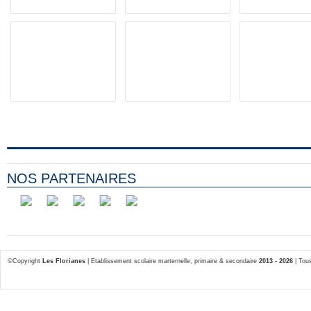
NOS PARTENAIRES
©Copyright
Les Florianes
| Etablissement scolaire marternelle, primaire & secondaire
2013 - 2026
| Tous