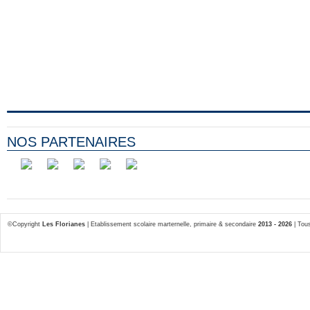
NOS PARTENAIRES
©Copyright
Les Florianes
| Etablissement scolaire marternelle, primaire & secondaire
2013 - 2026
| Tous