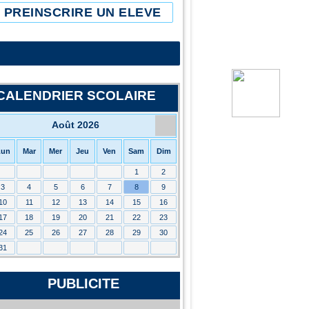
PREINSCRIRE UN ELEVE
CALENDRIER SCOLAIRE
Août 2026
Lun
Mar
Mer
Jeu
Ven
Sam
Dim
1
2
3
4
5
6
7
8
9
10
11
12
13
14
15
16
17
18
19
20
21
22
23
24
25
26
27
28
29
30
31
PUBLICITE