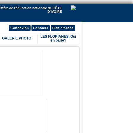
istère de l'éducation nationale de CÔTE
D'IVOIRE
Connexion
Contacts
Plan d'accés
LES FLORIANES, Qui
GALERIE PHOTO
en parle?
lick me