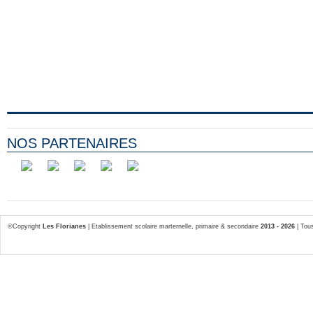
NOS PARTENAIRES
©Copyright
Les Florianes
| Etablissement scolaire marternelle, primaire & secondaire
2013 - 2026
| Tous