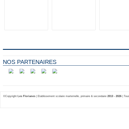
NOS PARTENAIRES
©Copyright
Les Florianes
| Etablissement scolaire marternelle, primaire & secondaire
2013 - 2026
| Tous