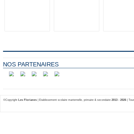
NOS PARTENAIRES
©Copyright
Les Florianes
| Etablissement scolaire marternelle, primaire & secondaire
2013 - 2026
| Tous