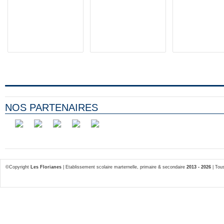
NOS PARTENAIRES
©Copyright
Les Florianes
| Etablissement scolaire marternelle, primaire & secondaire
2013 - 2026
| Tous